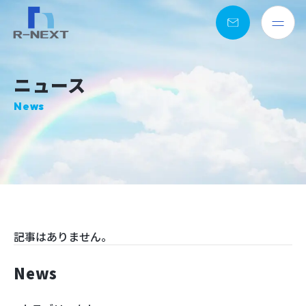
お
問
い
合
ニュース
わ
せ
記事はありません。
News